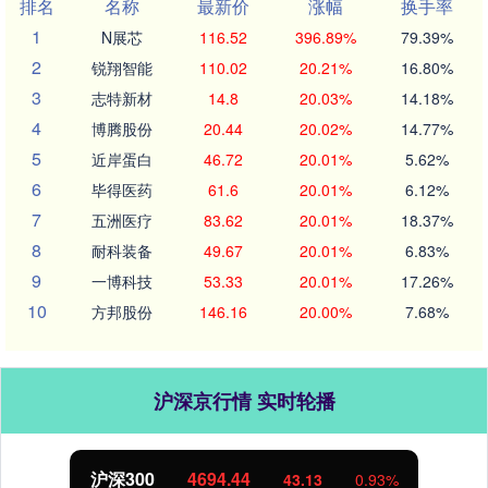
排名
名称
最新价
涨幅
换手率
1
N展芯
116.52
396.89%
79.39%
2
锐翔智能
110.02
20.21%
16.80%
3
志特新材
14.8
20.03%
14.18%
4
博腾股份
20.44
20.02%
14.77%
5
近岸蛋白
46.72
20.01%
5.62%
6
毕得医药
61.6
20.01%
6.12%
7
五洲医疗
83.62
20.01%
18.37%
8
耐科装备
49.67
20.01%
6.83%
9
一博科技
53.33
20.01%
17.26%
10
方邦股份
146.16
20.00%
7.68%
沪深京行情 实时轮播
北证50
1134.24
11.37
1.01%