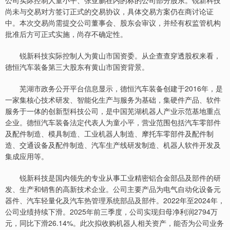
公司实际控制人童小平、张亚鹏在内的标的公司部分股东。锐新科技
尚未与交易对方签订正式的交易协议，具体交易方案仍在商讨论证
中。本次交易尚需提交公司董事会、股东会审议，并经有权监管机构
批准后方可正式实施，尚存不确定性。
锐新科技实际控制人为黄山市国资委。从企查查穿透股权来看，
德恒汽车装备第三大股东有黄山市国资背景。
芜湖市政务公开平台信息显示，德恒汽车装备创建于2016年，是
一家集核心技术研发、智能化生产与服务为基础，集硬件产品、软件
服务于一体的创新型科技公司，是中国芜湖机器人产业示范基地重点
企业。德恒汽车装备法定代表人为童小平，营业范围包括汽车零部件
及配件制造、模具制造、工业机器人制造、摩托车零部件及配件制
造、交通设备及配件制造、汽车生产线研发制造、机器人软件开发及
集成应用等。
锐新科技是国内领先的专业从事工业精密铝合金部品及部件的研
发、生产和销售的高新技术企业。公司主要产品为电气自动化设备元
器件、汽车轻量化及汽车热管理系统部品及部件。2022年至2024年，
公司业绩持续下滑。2025年前三季度，公司实现归母净利润2794万
元，同比下滑26.14%。此次拟收购机器人相关资产，能否为公司业务