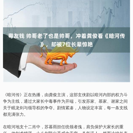
《暗河传》正在热播，由龚俊主演，这部玄侠剧以暗河内部的权力斗
争为主线，通过大家长中毒事件为开端，引发苏家、慕家、谢家之间
关于眠龙剑与领导权的争夺。剧情紧凑，人物设定丰富，每一条支线
都充满张力。
在暗河地支十二肖中，苏暮雨担任统领者傀，肩负保护大家长的重