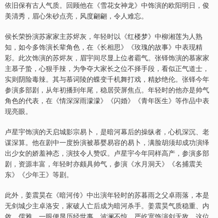
依旧保有古人气质。回顾他在《雪花女神龙》中饰演的欧阳明日，俊
美清秀，眉心朱砂点亮，风度翩翩，令人难忘。
侯长荣扮演苏家家主苏烬灰，年轻时以《红楼梦》中柳湘莲为人熟
知，如今多饰演长辈角色，在《长相思》《玫瑰的故事》中表现精
彩。此次饰演的苏烬灰，眉宇间尽显上位者霸气。张铎饰演的慕家家
主慕子蛰，心狠手辣，为争夺大家长之位不择手段，看似正气道士，
实则阴险毒辣。其与慕词陵的蝶变千机舞打戏，精妙绝伦。张铎今年
参演多部剧，从年初播到年尾，稳居荧屏焦点。年轻时的他亦是帅气
角色的代表，在《情深深雨濛濛》《闪婚》《青年医生》等作品中表
现亮眼。
卢星宇饰演的天启城影宗易卜，是暗河幕后的操纵者，心机深沉、老
谋深算。他在剧中一度扮演被慕婴易容的易卜，满脸胡须却成功演绎
出少女的娇羞神态，演技令人赞叹。卢星宇今年同样高产，参演多部
剧，资源丰富，年轻时亦颇具帅气，参演《水月洞天》《名捕震关
东》《少年王》等剧。
此外，姜震昊在《暗河传》中出演年轻时的苏暮雨之父卓雨落，本是
无剑城少主卓洛安，家破人亡后成为暗河杀手。姜震昊气质稳重、内
敛、儒雅，一眼便显历经世事，波澜不惊。严屹宽饰演剑无敌，这位