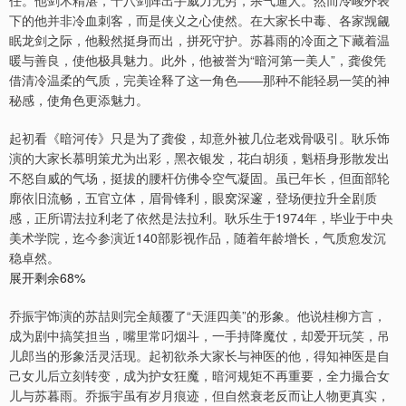
任。他剑术精湛，十八剑阵出手威力无穷，杀气逼人。然而冷峻外表
下的他并非冷血刺客，而是侠义之心使然。在大家长中毒、各家觊觎
眠龙剑之际，他毅然挺身而出，拼死守护。苏暮雨的冷面之下藏着温
暖与善良，使他极具魅力。此外，他被誉为“暗河第一美人”，龚俊凭
借清冷温柔的气质，完美诠释了这一角色——那种不能轻易一笑的神
秘感，使角色更添魅力。
起初看《暗河传》只是为了龚俊，却意外被几位老戏骨吸引。耿乐饰
演的大家长慕明策尤为出彩，黑衣银发，花白胡须，魁梧身形散发出
不怒自威的气场，挺拔的腰杆仿佛令空气凝固。虽已年长，但面部轮
廓依旧流畅，五官立体，眉骨锋利，眼窝深邃，登场便拉升全剧质
感，正所谓法拉利老了依然是法拉利。耿乐生于1974年，毕业于中央
美术学院，迄今参演近140部影视作品，随着年龄增长，气质愈发沉
稳卓然。
展开剩余68%
乔振宇饰演的苏喆则完全颠覆了“天涯四美”的形象。他说桂柳方言，
成为剧中搞笑担当，嘴里常叼烟斗，一手持降魔仗，却爱开玩笑，吊
儿郎当的形象活灵活现。起初欲杀大家长与神医的他，得知神医是自
己女儿后立刻转变，成为护女狂魔，暗河规矩不再重要，全力撮合女
儿与苏暮雨。乔振宇虽有岁月痕迹，但自然衰老反而让人物更真实，