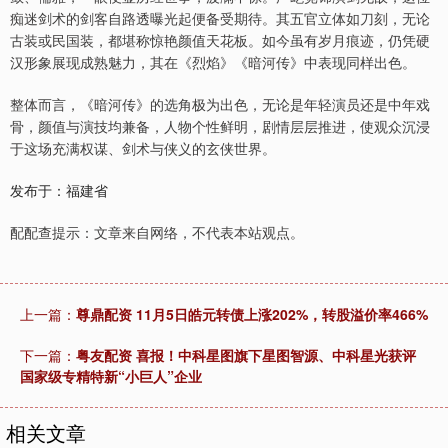
痴迷剑术的剑客自路透曝光起便备受期待。其五官立体如刀刻，无论
古装或民国装，都堪称惊艳颜值天花板。如今虽有岁月痕迹，仍凭硬
汉形象展现成熟魅力，其在《烈焰》《暗河传》中表现同样出色。
整体而言，《暗河传》的选角极为出色，无论是年轻演员还是中年戏
骨，颜值与演技均兼备，人物个性鲜明，剧情层层推进，使观众沉浸
于这场充满权谋、剑术与侠义的玄侠世界。
发布于：福建省
配配查提示：文章来自网络，不代表本站观点。
上一篇：
尊鼎配资 11月5日皓元转债上涨202%，转股溢价率466%
下一篇：
粤友配资 喜报！中科星图旗下星图智源、中科星光获评
国家级专精特新“小巨人”企业
相关文章