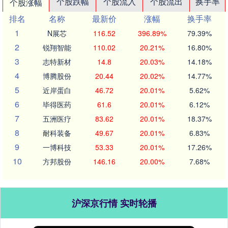
个股跌幅
个股流入
个股流出
换手率
个股涨幅
排名
名称
最新价
涨幅
换手率
1
N展芯
116.52
396.89%
79.39%
2
锐翔智能
110.02
20.21%
16.80%
3
志特新材
14.8
20.03%
14.18%
4
博腾股份
20.44
20.02%
14.77%
5
近岸蛋白
46.72
20.01%
5.62%
6
毕得医药
61.6
20.01%
6.12%
7
五洲医疗
83.62
20.01%
18.37%
8
耐科装备
49.67
20.01%
6.83%
9
一博科技
53.33
20.01%
17.26%
10
方邦股份
146.16
20.00%
7.68%
沪深京行情 实时轮播