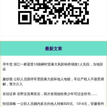
最新文章
寻牛堂 浙江一桥梁受10级瞬时雷暴大风影响坍塌致1人失踪，当地回
应
趣炒股 公职人员因停车受阻暴力损坏他人地锁，车位产权人不接受调
解，警方介入
东信证券 东野圭吾离世后，我才发现他给青少年写过这些书……
恒信策略 一公职人员婚内多次向他人转账520元、1314元，安徽亳州