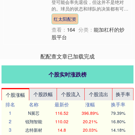
登可能会率先退役，但这并不是绝对
的。球员的状态和球队的决策都有可能
影响这一结果。以下是我从几个关键方
红太阳配资
面进行的对比分析，帮助你更....
查看：
164
分类：
能加杠杆的炒
股平台
配配查文章已加载完成
个股实时涨跌榜
个股跌幅
个股流入
个股流出
换手率
个股涨幅
排名
名称
最新价
涨幅
换手率
1
N展芯
116.52
396.89%
79.39%
2
锐翔智能
110.02
20.21%
16.80%
3
志特新材
14.8
20.03%
14.18%