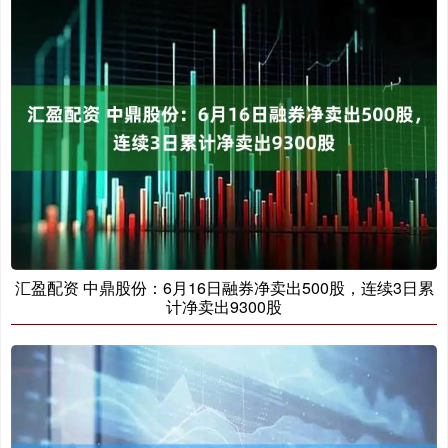
汇盈配资 中鼎股份：6月16日融券净卖出500股，连续3日累
计净卖出9300股