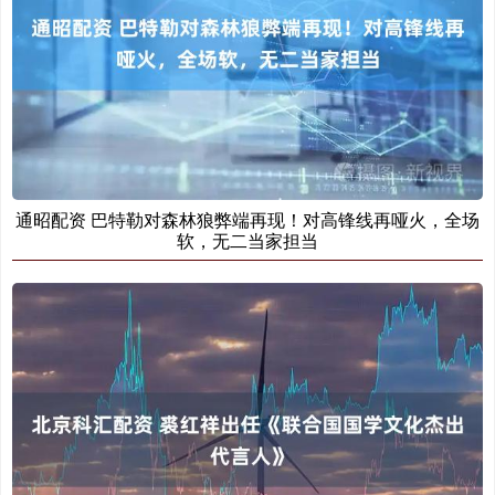
通昭配资 巴特勒对森林狼弊端再现！对高锋线再哑火，全场
软，无二当家担当