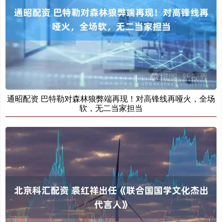
通昭配资 巴特勒对森林狼弊端再现！对高锋线再哑火，全场
软，无二当家担当