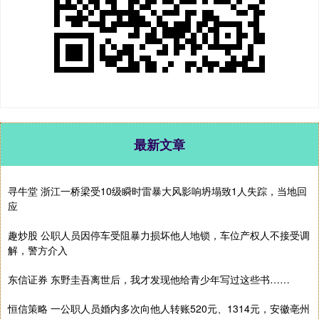
最新文章
寻牛堂 浙江一桥梁受10级瞬时雷暴大风影响坍塌致1人失踪，当地回
应
趣炒股 公职人员因停车受阻暴力损坏他人地锁，车位产权人不接受调
解，警方介入
东信证券 东野圭吾离世后，我才发现他给青少年写过这些书……
恒信策略 一公职人员婚内多次向他人转账520元、1314元，安徽亳州