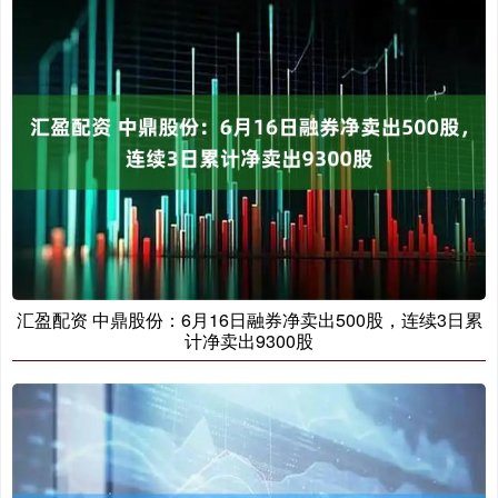
汇盈配资 中鼎股份：6月16日融券净卖出500股，连续3日累
计净卖出9300股