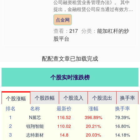
公司融资租赁业务管理办法》。 其中
提出，金融租赁公司应当通过有效方法
和规范程序对租赁物、承租人、担保
点金网
人、抵（质）押物等方面进行....
查看：
217
分类：
能加杠杆的炒
股平台
配配查文章已加载完成
个股实时涨跌榜
个股跌幅
个股流入
个股流出
换手率
个股涨幅
排名
名称
最新价
涨幅
换手率
1
N展芯
116.52
396.89%
79.39%
2
锐翔智能
110.02
20.21%
16.80%
3
志特新材
14.8
20.03%
14.18%