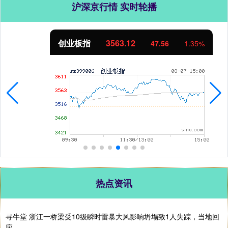
沪深京行情 实时轮播
创业板指
3563.12
47.56
1.35%
热点资讯
寻牛堂 浙江一桥梁受10级瞬时雷暴大风影响坍塌致1人失踪，当地回
应