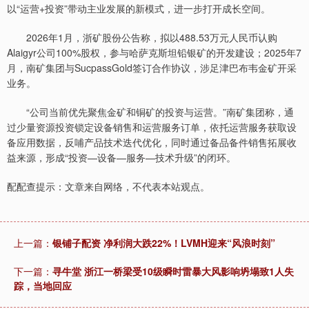
以“运营+投资”带动主业发展的新模式，进一步打开成长空间。
2026年1月，浙矿股份公告称，拟以488.53万元人民币认购
Alaigyr公司100%股权，参与哈萨克斯坦铅银矿的开发建设；2025年7
月，南矿集团与SucpassGold签订合作协议，涉足津巴布韦金矿开采
业务。
“公司当前优先聚焦金矿和铜矿的投资与运营。”南矿集团称，通
过少量资源投资锁定设备销售和运营服务订单，依托运营服务获取设
备应用数据，反哺产品技术迭代优化，同时通过备品备件销售拓展收
益来源，形成“投资—设备—服务—技术升级”的闭环。
配配查提示：文章来自网络，不代表本站观点。
上一篇：
银铺子配资 净利润大跌22%！LVMH迎来“风浪时刻”
下一篇：
寻牛堂 浙江一桥梁受10级瞬时雷暴大风影响坍塌致1人失
踪，当地回应