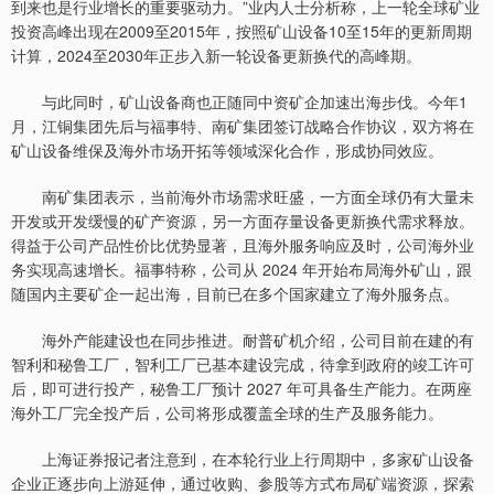
到来也是行业增长的重要驱动力。”业内人士分析称，上一轮全球矿业
投资高峰出现在2009至2015年，按照矿山设备10至15年的更新周期
计算，2024至2030年正步入新一轮设备更新换代的高峰期。
与此同时，矿山设备商也正随同中资矿企加速出海步伐。今年1
月，江铜集团先后与福事特、南矿集团签订战略合作协议，双方将在
矿山设备维保及海外市场开拓等领域深化合作，形成协同效应。
南矿集团表示，当前海外市场需求旺盛，一方面全球仍有大量未
开发或开发缓慢的矿产资源，另一方面存量设备更新换代需求释放。
得益于公司产品性价比优势显著，且海外服务响应及时，公司海外业
务实现高速增长。福事特称，公司从 2024 年开始布局海外矿山，跟
随国内主要矿企一起出海，目前已在多个国家建立了海外服务点。
海外产能建设也在同步推进。耐普矿机介绍，公司目前在建的有
智利和秘鲁工厂，智利工厂已基本建设完成，待拿到政府的竣工许可
后，即可进行投产，秘鲁工厂预计 2027 年可具备生产能力。在两座
海外工厂完全投产后，公司将形成覆盖全球的生产及服务能力。
上海证券报记者注意到，在本轮行业上行周期中，多家矿山设备
企业正逐步向上游延伸，通过收购、参股等方式布局矿端资源，探索