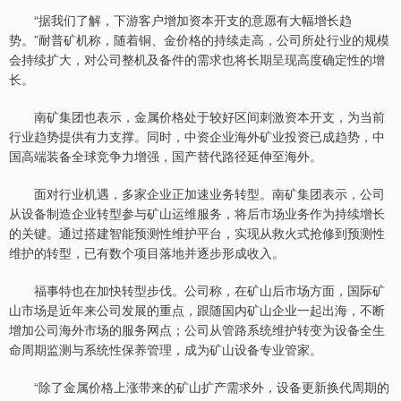
“据我们了解，下游客户增加资本开支的意愿有大幅增长趋
势。”耐普矿机称，随着铜、金价格的持续走高，公司所处行业的规模
会持续扩大，对公司整机及备件的需求也将长期呈现高度确定性的增
长。
南矿集团也表示，金属价格处于较好区间刺激资本开支，为当前
行业趋势提供有力支撑。同时，中资企业海外矿业投资已成趋势，中
国高端装备全球竞争力增强，国产替代路径延伸至海外。
面对行业机遇，多家企业正加速业务转型。南矿集团表示，公司
从设备制造企业转型参与矿山运维服务，将后市场业务作为持续增长
的关键。通过搭建智能预测性维护平台，实现从救火式抢修到预测性
维护的转型，已有数个项目落地并逐步形成收入。
福事特也在加快转型步伐。公司称，在矿山后市场方面，国际矿
山市场是近年来公司发展的重点，跟随国内矿山企业一起出海，不断
增加公司海外市场的服务网点；公司从管路系统维护转变为设备全生
命周期监测与系统性保养管理，成为矿山设备专业管家。
“除了金属价格上涨带来的矿山扩产需求外，设备更新换代周期的