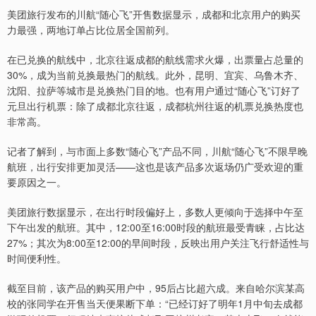
美团旅行发布的川航“随心飞”开售数据显示，成都和北京用户的购买
力最强，两地订单占比位居全国前列。
在已兑换的航线中，北京往返成都的航线需求火爆，出票量占总量的
30%，成为当前兑换最热门的航线。此外，昆明、宜宾、乌鲁木齐、
沈阳、拉萨等城市是兑换热门目的地。也有用户通过“随心飞”订好了
元旦出行机票：除了成都北京往返，成都杭州往返的机票兑换热度也
非常高。
记者了解到，与市面上多数“随心飞”产品不同，川航“随心飞”不限早晚
航班，出行安排更加灵活——这也是该产品多次返场仍广受欢迎的重
要原因之一。
美团旅行数据显示，在出行时段偏好上，多数人更倾向于选择中午至
下午出发的航班。其中，12:00至16:00时段的航班最受青睐，占比达
27%；其次为8:00至12:00的早间时段，反映出用户关注飞行舒适性与
时间便利性。
截至目前，该产品的购买用户中，95后占比超六成。来自哈尔滨某高
校的张同学在开售当天便果断下单：“已经订好了明年1月中旬去成都