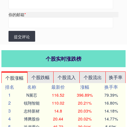
你的邮箱
*
提交评论
个股实时涨跌榜
个股跌幅
个股流入
个股流出
换手率
个股涨幅
排名
名称
最新价
涨幅
换手率
1
N展芯
116.52
396.89%
79.39%
2
锐翔智能
110.02
20.21%
16.80%
3
志特新材
14.8
20.03%
14.18%
4
博腾股份
20.44
20.02%
14.77%
5
近岸蛋白
46.72
20.01%
5.62%