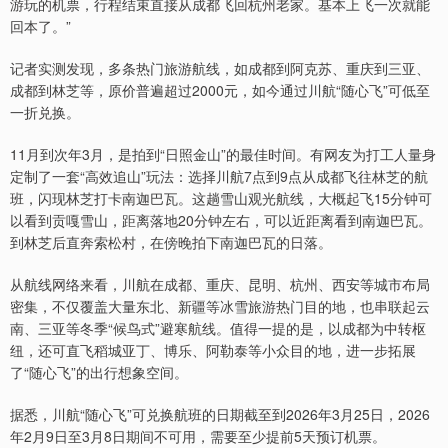
游玩的机票，行程结束直接从成都飞回杭州老家。基本上飞一次就能
回本了。”
记者实测发现，多条热门旅游航线，如成都到阿克苏、重庆到三亚、
成都到林芝等，原价普遍超过2000元，如今通过川航“随心飞”可低至
一折兑换。
11月到次年3月，是拍到“日照金山”的最佳时间。有网友为打工人量身
定制了一套“高效追山”玩法：选择川航7点到9点从成都飞往林芝的航
班，闪现林芝打卡南迦巴瓦。这趟雪山观光航线，大概起飞15分钟可
以看到贡嘎雪山，距离落地20分钟左右，可以近距离看到南迦巴瓦。
到林芝后直奔索松村，在傍晚拍下南迦巴瓦的日落。
从航线网络来看，川航在成都、重庆、昆明、杭州、西安等城市布局
密集，不仅覆盖大量东北、新疆等冰雪旅游热门目的地，也串联起云
南、三亚等冬季“候鸟式”避寒航线。值得一提的是，以成都为中转枢
纽，还可直飞稻城亚丁、博乐、阿勒泰等小众目的地，进一步拓展
了“随心飞”的出行想象空间。
据悉，川航“随心飞”可兑换航班的日期截至到2026年3月25日，2026
年2月9日至3月8日期间不可用，需要至少提前5天预订机票。