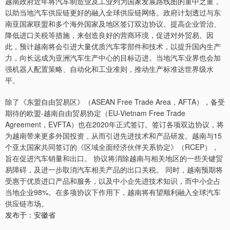
越南政府近年将汽车制造业及工业列为国家发展路线图的重中之重，
以助当地汽车供应链更好的融入全球供应链网络。政府计划透过与东
南亚国家联盟和多个海外国家及地区签订双边协议、提高企业管治、
降低进口关税等措施，来创造良好的营商环境，促进对外贸易。因
此，预计越南将会引进大量优质汽车零部件和技术，以提升国内生产
力，向长远成为亚洲汽车生产中心的目标迈进。当地汽车业界也会加
强机器人配置策略、自动化和工业准则，推动生产标准达世界级水
平。
除了《东盟自由贸易区》（ASEAN Free Trade Area，AFTA），备受
期待的欧盟-越南自由贸易协定（EU-Vietnam Free Trade
Agreement，EVFTA）也在2020年正式签订。签订各项双边协议，将
为越南带来更多外国投资，从而引进先进技术和产品研发。越南与15
个亚太国家共同签订的《区域全面经济伙伴关系协定》（RCEP），
旨在促进汽车销量和出口。 协议将消除越南与相关地区的一些关键贸
易障碍，及进一步取消汽车相关产品的出口关税。 同时，越南预期将
受惠于优质进口产品和服务，以及中小企先进技术知识，而中小企占
当地企业98%。在多项协议下作用下，越南将有望顺利融入全球汽车
供应链市场。
发布于：安徽省