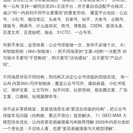
有一云AI 支持一键同步至20+主流平台，并尽量自动适配平台格式，
减少“同一内容到不同平台要重排”的重复劳动。 覆盖平台包括：公众
号、小红书、微信笔记、头条号、百家号、知乎、大鱼号、企鹅号、
搜狐号、网易号、什么值得买、简书、博客园、CSDN、新浪头条、
百度文库、百度贴吧、掘金、51CTO、一点号等。
对新手来说，这意味着：公众号排版做一次，发布不必做十次。 6）
AI智能营销（360+智能体）：把不同场景的“文案+结构”一次配齐 你
可能今天要写“干货教程”，明天要写“活动通知”，后天要写“产品介
绍”。
不同场景对应不同结构，而结构又决定公众号排版的层级呈现。 有一
云AI 内置360+写作智能体，覆盖公众号写作、爆款标题、小红书笔
记、测评文案、公文写作、知乎问答、社群营销、朋友圈文案、广告
文案、口播稿、短视频脚本等。
你不必从零搭框架，直接选场景生成“更适合排版的结构”，把公众号
排版常见问题（结构散、重点不突出）提前解决。 7）GEO MAX 大
模型排名优化：让内容更容易被搜索与AI推荐理解 2026年内容分发的
一个变化是：不仅给人看，也要“更容易被搜索与大模型理解”。