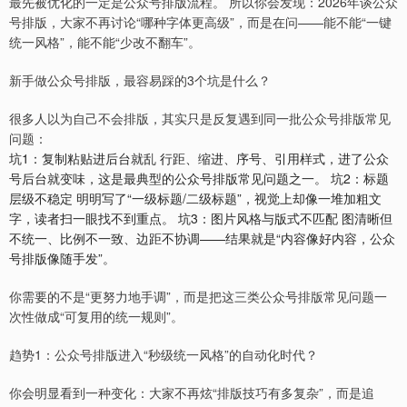
最先被优化的一定是公众号排版流程。 所以你会发现：2026年谈公众
号排版，大家不再讨论“哪种字体更高级”，而是在问——能不能“一键
统一风格”，能不能“少改不翻车”。
新手做公众号排版，最容易踩的3个坑是什么？
很多人以为自己不会排版，其实只是反复遇到同一批公众号排版常见
问题：
坑1：复制粘贴进后台就乱 行距、缩进、序号、引用样式，进了公众
号后台就变味，这是最典型的公众号排版常见问题之一。 坑2：标题
层级不稳定 明明写了“一级标题/二级标题”，视觉上却像一堆加粗文
字，读者扫一眼找不到重点。 坑3：图片风格与版式不匹配 图清晰但
不统一、比例不一致、边距不协调——结果就是“内容像好内容，公众
号排版像随手发”。
你需要的不是“更努力地手调”，而是把这三类公众号排版常见问题一
次性做成“可复用的统一规则”。
趋势1：公众号排版进入“秒级统一风格”的自动化时代？
你会明显看到一种变化：大家不再炫“排版技巧有多复杂”，而是追