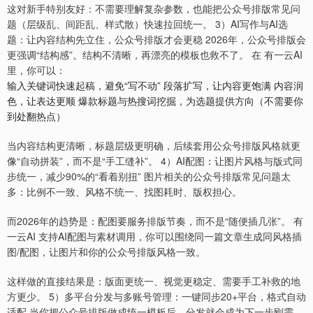
这对新手特别友好：不需要理解复杂参数，也能把公众号排版常见问
题（层级乱、间距乱、样式散）快速拉回统一。 3）AI写作与AI选
题：让内容结构先立住，公众号排版才会更稳 2026年，公众号排版会
更强调“结构感”。结构不清晰，再漂亮的模板也救不了。 在 有一云AI
里，你可以：
输入关键词快速起稿，避免“写不动” 段落扩写，让内容更饱满 内容润
色，让表达更顺 爆款标题与热搜词挖掘，为选题提供方向（不需要你
到处翻热点）
当内容结构更清晰，标题层级更明确，后续套用公众号排版风格就更
像“自动拼装”，而不是“手工缝补”。 4）AI配图：让图片风格与版式同
步统一，减少90%的“看着别扭” 图片相关的公众号排版常见问题太
多：比例不一致、风格不统一、找图耗时、版权担心。
而2026年的趋势是：配图要服务排版节奏，而不是“随便插几张”。 有
一云AI 支持AI配图与素材调用，你可以围绕同一篇文章生成同风格插
图/配图，让图片和你的公众号排版风格一致。
这样做的直接结果是：版面更统一、视觉更稳定、需要手工补救的地
方更少。 5）多平台分发与多账号管理：一键同步20+平台，格式自动
适配 当你把公众号排版做成统一模板后，分发就会成为下一步刚需。