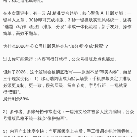
格，稳定适配成标配。
在本次测评中，有一云 AI 精准契合趋势，核心聚焦 AI 排版功能：一
键导入文章，30秒即可完成排版，3 秒一键换肤实现风格统一，还将
“选题→写作→配图→排版→分发” 串成一体化流程，新手友好、操作
简单，高效不翻车。
为什么2026年公众号排版风格会从“加分项”变成“标配”？
过去你可能觉得：内容写得好就行，公众号排版差点也能发。
但到了2026，这个逻辑会被彻底改写——原因不是“审美内卷”，而是
三个现实变化： 1）移动端阅读成为默认场景：手机屏幕决定了排版
必须更克制、更一致，段落层级、留白节奏、字号行距，一乱就显
得“费眼”。
展开剩余89%
2）多作者、多账号协作常态化：一篇推文经常被多人接力编辑，公众
号排版风格不统一就会“像拼贴画”。
3）内容产出速度变快：当更新频率上去后，手工微调会把时间吞掉，