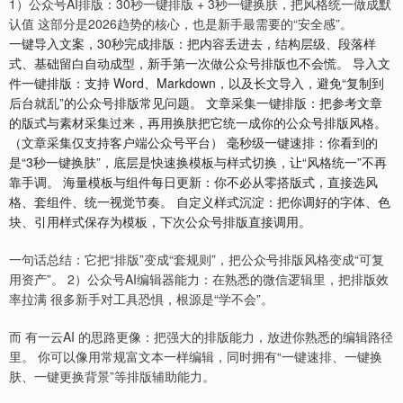
1）公众号AI排版：30秒一键排版 + 3秒一键换肤，把风格统一做成默
认值 这部分是2026趋势的核心，也是新手最需要的“安全感”。
一键导入文案，30秒完成排版：把内容丢进去，结构层级、段落样
式、基础留白自动成型，新手第一次做公众号排版也不会慌。 导入文
件一键排版：支持 Word、Markdown，以及长文导入，避免“复制到
后台就乱”的公众号排版常见问题。 文章采集一键排版：把参考文章
的版式与素材采集过来，再用换肤把它统一成你的公众号排版风格。
（文章采集仅支持客户端公众号平台） 毫秒级一键速排：你看到的
是“3秒一键换肤”，底层是快速换模板与样式切换，让“风格统一”不再
靠手调。 海量模板与组件每日更新：你不必从零搭版式，直接选风
格、套组件、统一视觉节奏。 自定义样式沉淀：把你调好的字体、色
块、引用样式保存为模板，下次公众号排版直接调用。
一句话总结：它把“排版”变成“套规则”，把公众号排版风格变成“可复
用资产”。 2）公众号AI编辑器能力：在熟悉的微信逻辑里，把排版效
率拉满 很多新手对工具恐惧，根源是“学不会”。
而 有一云AI 的思路更像：把强大的排版能力，放进你熟悉的编辑路径
里。 你可以像用常规富文本一样编辑，同时拥有“一键速排、一键换
肤、一键更换背景”等排版辅助能力。