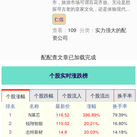
市，旅游市场可谓百花齐放。无论是想
探寻古老的皇家文化，还是体验现代的
都市风情，选择一家合适的旅行社至关
仁信
重要。今天，就为大家揭晓北....
查看：
109
分类：
实力强大的配
资公司
配配查文章已加载完成
个股实时涨跌榜
个股跌幅
个股流入
个股流出
换手率
个股涨幅
排名
名称
最新价
涨幅
换手率
1
N展芯
116.52
396.89%
79.39%
2
锐翔智能
110.02
20.21%
16.80%
3
志特新材
14.8
20.03%
14.18%