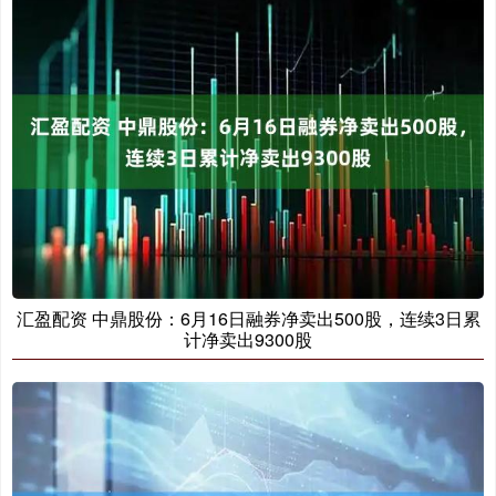
汇盈配资 中鼎股份：6月16日融券净卖出500股，连续3日累
计净卖出9300股