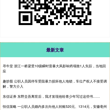
最新文章
寻牛堂 浙江一桥梁受10级瞬时雷暴大风影响坍塌致1人失踪，当地回
应
趣炒股 公职人员因停车受阻暴力损坏他人地锁，车位产权人不接受调
解，警方介入
东信证券 东野圭吾离世后，我才发现他给青少年写过这些书……
恒信策略 一公职人员婚内多次向他人转账520元、1314元，安徽亳州