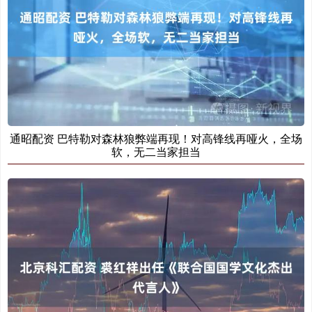
通昭配资 巴特勒对森林狼弊端再现！对高锋线再哑火，全场
软，无二当家担当