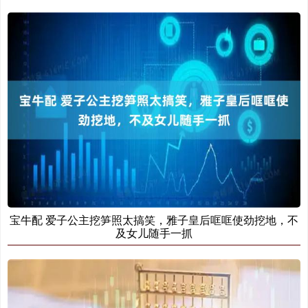
宝牛配 爱子公主挖笋照太搞笑，雅子皇后哐哐使劲挖地，不
及女儿随手一抓