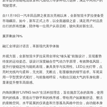
新车提供智能电混双擎和汽油动力等多种动力选择，满足不同用户的
驾驶需求。
自11月19日一汽丰田品牌之夜首次亮相以来，全新智混卡罗拉便备受
市场瞩目。如今，新车正式上市，以全面越级之姿，满足用户对品质
出行的所有想象，陪伴每一位用户从容启程，驶向美好新生活。
展开剩余76%
融汇全球设计语言，革新现代美学体验
外观方面，全新智混卡罗拉采用全球化“锤头鲨”前脸设计，呈现蓄势
待发的运动姿态。该设计深度融合空气动力学原理，有效降低风阻，
提升行驶稳定性与能耗表现，兼具美学与实用性。LED云光灯带，点
亮时光线均匀柔和，无光斑、无断点，彰显极致的细节追求。车尾采
用一字型贯穿式尾灯，与前脸相呼应，勾勒出沉稳大气的车身轮廓，
显著提升整车高级感。
内饰则秉持“LIVING tech”生活科技理念，旨在抛弃冗余的装饰，使用
简约的线条，营造出宁静平和的秩序感，带给用户如家般舒适、整洁
的座舱空间。水平延展的仪表盘和方形孤岛风格中控台，由功能本身