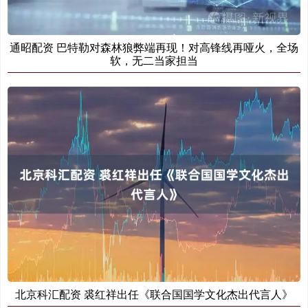
通昭配资 巴特勒对森林狼弊端再现！对高锋线再哑火，全场
软，无二当家担当
北京科汇配资 裘红祥出任《联合国国学文化杰出代言人》