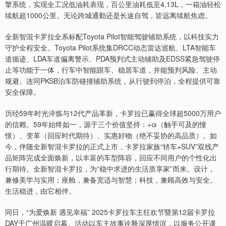
擎系统，实现全工况低油耗表现，百公里油耗低至4.13L，一箱油轻松
续航超1000公里。无论跨城通勤还是长途自驾，皆远离续航焦虑。
全新智混卡罗拉全系标配Toyota Pilot智能驾驶辅助系统，以科技实力
守护全程安全。Toyota Pilot系统集DRCC动态雷达巡航、LTA智能车
道循迹、LDA车道偏离警示、PDA预判式主动辅助及EDSS紧急驾驶停
止等功能于一体，行车中智能跟车、稳居车道，并能预判风险、主动
规避。连同PKSB泊车防碰撞辅助系统，从行驶到停泊，全程提供可靠
安全保障。
历经59年时光淬炼与12代产品革新，卡罗拉已赢得全球超5000万用户
的信赖。59年始终如一，源于三个价值坚持：+α（触手可及的憧
憬）、变革（回应时代期待）、实惠好物（绝不妥协的高品质）。如
今，伴随全新智混卡罗拉的正式上市，卡罗拉家族“轿车+SUV”双线产
品矩阵完成全面焕新，以丰富的车型阵容，回应不同用户的个性化出
行期待。全新智混卡罗拉，为“稳中求进的生活质享家”而来。设计，
兼修美学与实用；座舱，兼备宽适与智慧；科技，兼顾高效与安全。
生活稳进，由它相伴。
同日，“为爱焕新 遇见幸福” 2025卡罗拉车主狂欢节暨第12届卡罗拉
DAY于广州温暖启幕。活动以车主故事诠释深厚情谊，以服务公开课