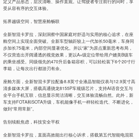
定义产品形态，层次清晰、操作直观。让驾驶者专注前行的同时，享
受从容有序的交互体验。
拓界越级空间，智慧座舱畅联
全新智混卡罗拉，深刻洞察中国家庭对舒适与实用的核心追求，在座
舱空间上实现全面突破。全新车型轴距较上一代加长50毫米，车身同
步加长75毫米，内部空间显著优化。并以“家”为原点重新思考布局，
不仅营造出开阔通透的视觉效果，更以A+级定位带给用户媲美B级车
的乘坐感受。同级领先的470升后备箱容积，可以轻松装下6个20寸行
李箱，让每次出行都游刃有余。
座舱方面，全新智混卡罗拉配备8.8英寸全液晶智能仪表与12.9英寸高
清多媒体大屏，搭载高通骁龙8155P车规级芯片，支持AI语音交互与
全平台手机互联，信息显示简洁清晰，交互体验流畅自然。此外，新
车支持FOTA和SOTA升级，车机能像手机一样轻松迭代、不断进化，
做到“常用常新”。
告别续航焦虑，科技安全平权
全新智混卡罗拉，直面高效能出行核心诉求，搭载第五代智能电混双