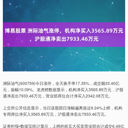
洲际油气(600759)今日涨停，全天换手率17.35%，成交额33.40亿
元，振幅10.09%。龙虎榜数据显示，机构净买入3565.89万元，沪股
通净卖出7933.46万元，营业部席位合计净买入2342.08万元。
上交所公开信息显示，当日该股因日涨幅偏离值达9.24%上榜，机构
专用席位净买入3565.89万元，沪股通净卖出7933.46万元。
证券时报•数据宝统计显示，上榜的前五大买卖营业部合计成交6.49亿