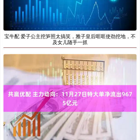
宝牛配 爱子公主挖笋照太搞笑，雅子皇后哐哐使劲挖地，不
及女儿随手一抓