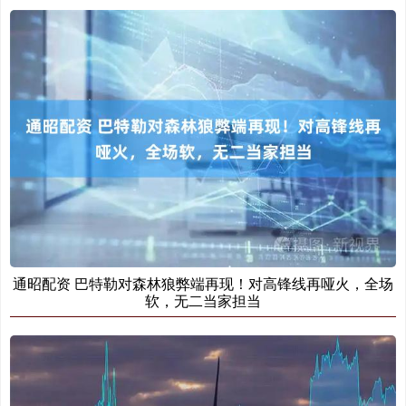
通昭配资 巴特勒对森林狼弊端再现！对高锋线再哑火，全场
软，无二当家担当